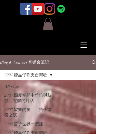
Blog & Concert 音樂會筆記
2001 聽品仔吹支台灣歌
All Posts
2005 四度空間中竹笛與肢
體、電腦的對話
2003 望鄉的笛——笛子協
奏之夜
2002 笛子世界一把抓
2001 聽品仔吹支台灣歌