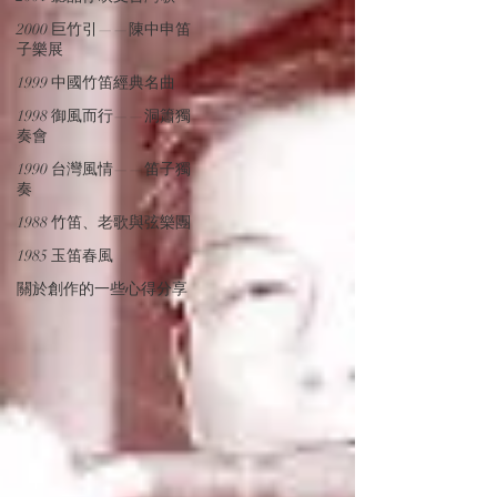
2000 巨竹引——陳中申笛
子樂展
1999 中國竹笛經典名曲
1998 御風而行——洞簫獨
奏會
1990 台灣風情——笛子獨
奏
1988 竹笛、老歌與弦樂團
1985 玉笛春風
關於創作的一些心得分享