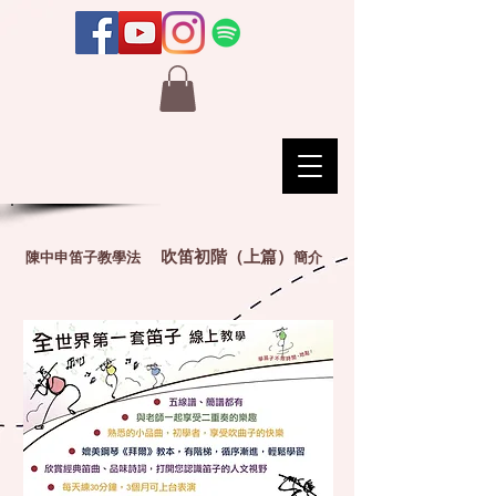
吹笛初階（上篇）
陳中申笛子教學法
簡介