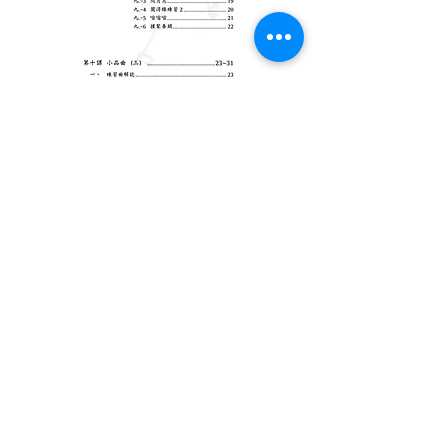
​針對初學者學習的，另可搭配由麗聲製作，陳中
申監製、親自調音的Ｇ調梆笛。十分輕吹、音域
寬廣、又容易上手的好笛子！